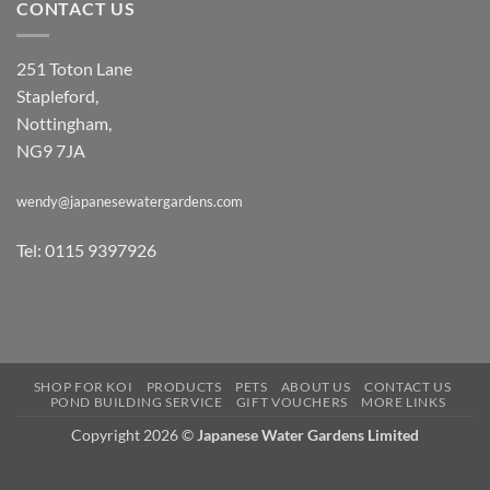
CONTACT US
251 Toton Lane
Stapleford,
Nottingham,
NG9 7JA
wendy@japanesewatergardens.com
Tel: 0115 9397926
SHOP FOR KOI
PRODUCTS
PETS
ABOUT US
CONTACT US
POND BUILDING SERVICE
GIFT VOUCHERS
MORE LINKS
Copyright 2026 ©
Japanese Water Gardens Limited