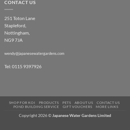
CONTACT US
251 Toton Lane
Stapleford,
Nottingham,
NG9 7JA
wendy@japanesewatergardens.com
Tel: 0115 9397926
SHOP FOR KOI
PRODUCTS
PETS
ABOUT US
CONTACT US
POND BUILDING SERVICE
GIFT VOUCHERS
MORE LINKS
Copyright 2026 ©
Japanese Water Gardens Limited